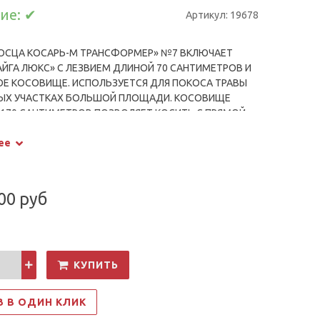
ие:
✔
Артикул:
19678
ОСЦА КОСАРЬ-М ТРАНСФОРМЕР» №7 ВКЛЮЧАЕТ
АЙГА ЛЮКС» С ЛЕЗВИЕМ ДЛИНОЙ 70 САНТИМЕТРОВ И
Е КОСОВИЩЕ. ИСПОЛЬЗУЕТСЯ ДЛЯ ПОКОСА ТРАВЫ
НЫХ УЧАСТКАХ БОЛЬШОЙ ПЛОЩАДИ. КОСОВИЩЕ
170 САНТИМЕТРОВ ПОЗВОЛЯЕТ КОСИТЬ С ПРЯМОЙ
И ДОЛГО НЕ УСТАВАТЬ. ЛЕЗВИЕ ПРЕДВАРИТЕЛЬНО
ее
И ОПРАВЛЕНО ДЛЯ ПОДГОТОВКИ К РАБОТЕ. ДЛЯ
Я ЛЕЗВИЮ ОСТРОТЫ В КОМПЛЕКТ ВХОДИТ
НЫЙ БРУСОК.
00 руб
КУПИТЬ
З В ОДИН КЛИК