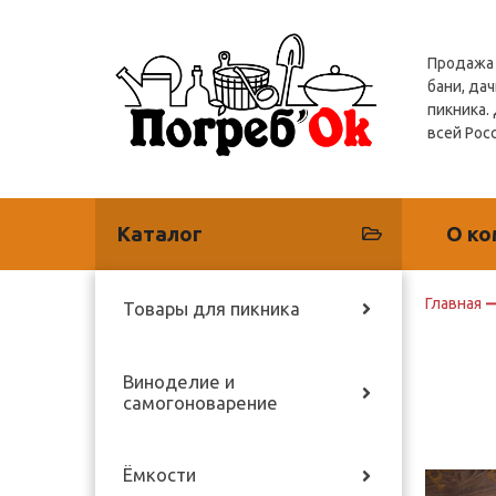
Продажа 
бани, дач
пикника.
всей Рос
Каталог
О ко
Главная
Товары для пикника
Виноделие и
самогоноварение
Ёмкости