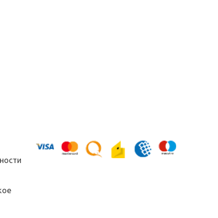
ности
кое