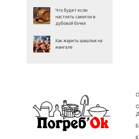
Что будет если
настоять самогон в
дубовой бочке
Как жарить шашлык на
мангале
О
О
Д
Б
К