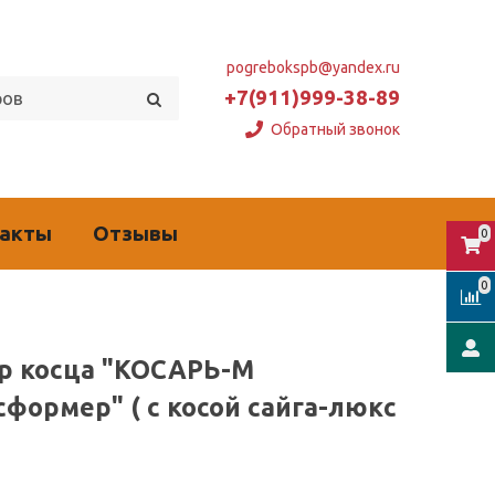
pogrebokspb@yandex.ru
+7(911)999-38-89
Обратный звонок
такты
Отзывы
0
0
р косца "КОСАРЬ-М
сформер" ( с косой сайга-люкс