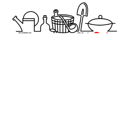
pogrebokspb@yandex.ru
+7(911)999-38-89
Обратный звонок
О компании
Политика
конфиденциальности
Оплата и Доставка
и оферта
Блог
Пользовательское
соглашение
Контакты