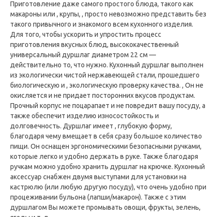
Приготовление даже самого простого блюда, такого как
макароны или , крупы, , просто невозможно представить без
такого привычного и знакомого всем кухонного изделия.
Для того, чтобы ускорить и упростить процесс
приготовления вкусных блюд, высококачественный
универсальный дуршлаг диаметром 22 см —
действительно то, что нужно. Кухонный дуршлаг выполнен
из экологически чистой нержавеющей стали, прошедшего
биологическую и , экологическую проверку качества. , Он не
окисляется и не придает посторонних вкусов продуктам.
Прочный корпус не поцарапает и не повредит вашу посуду, а
также обеспечит изделию износостойкость и
долговечность. Дуршлаг имеет , глубокую форму,
благодаря чему вмещает в себя сразу большое количество
пищи. Он оснащен эргономическими безопасными ручками,
которые легко и удобно держать в руке. Также благодаря
ручкам можно удобно хранить дуршлаг на крючке. Кухонный
аксессуар снабжен двумя выступами для установки на
кастрюлю (или любую другую посуду), что очень удобно при
процеживании бульона (лапши/макарон). Также с этим
дуршлагом Вы можете промывать овощи, фрукты, зелень,