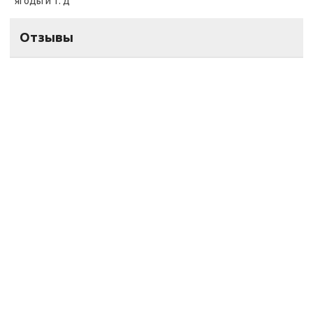
ягоды и т. д
Отзывы
pogrebokspb@yandex.ru