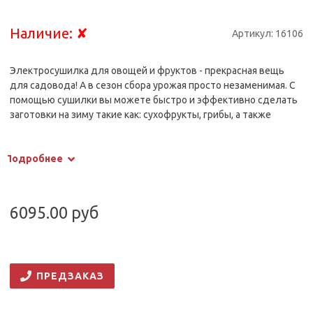
Наличие:
✘
Артикул:
16106
Электросушилка для овощей и фруктов - прекрасная вещь
для садовода! А в сезон сбора урожая просто незаменимая. С
помощью сушилки вы можете быстро и эффективно сделать
заготовки на зиму такие как: сухофрукты, грибы, а также
различные овощи.
Таким образом, вы с легкостью разнообразите свой рацион,
Подробнее
сэкономите время на обработку собранного урожая, а также
увеличите срок годности ваших продуктов!
6095.00 руб
ПРЕДЗАКАЗ