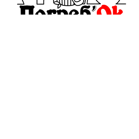
pogrebokspb@yandex.ru
+7(911)999-38-89
Обратный звонок
О компании
Политика
конфиденциальности
Оплата и Доставка
и оферта
Блог
Пользовательское
соглашение
Контакты
Условия обмена и
Отзывы
возврата
Контакты