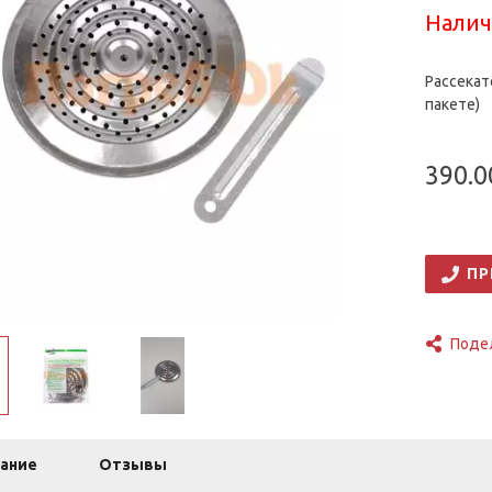
Налич
Рассекат
пакете)
390.0
ПР
Поде
ание
Отзывы