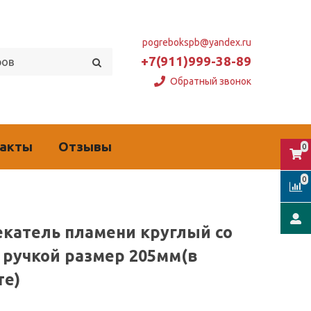
pogrebokspb@yandex.ru
+7(911)999-38-89
Обратный звонок
такты
Отзывы
0
0
екатель пламени круглый со
 ручкой размер 205мм(в
те)