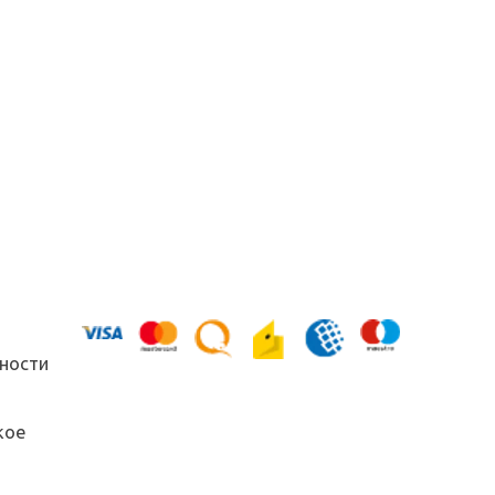
ности
кое