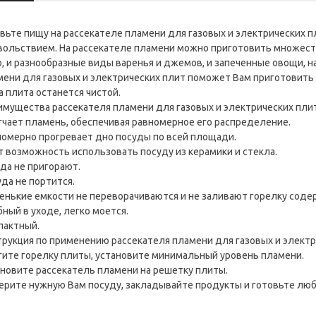
вьте пищу на рассекателе пламени для газовых и электрических пл
вольствием. На рассекателе пламени можно приготовить множест
, и разнообразные виды варенья и джемов, и запеченные овощи, на
ени для газовых и электрических плит поможет Вам приготовить в
 плита останется чистой.
имущества рассекателя пламени для газовых и электрических пли
гчает пламень, обеспечивая равномерное его распределение.
номерно прогревает дно посуды по всей площади.
т возможность использовать посуду из керамики и стекла.
да не пригорают.
да не портится.
енькие емкости не переворачиваются и не заливают горелку сод
ный в уходе, легко моется.
пактный.
рукция по применению рассекателя пламени для газовых и электри
гите горелку плиты, установите минимальный уровень пламени.
ановите рассекатель пламени на решетку плиты.
ерите нужную Вам посуду, закладывайте продукты и готовьте лю