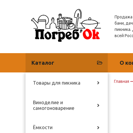
Продажа 
бани, дач
пикника.
всей Рос
Каталог
О ко
Главная
Товары для пикника
Виноделие и
самогоноварение
Ёмкости