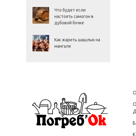
Что будет если
настоять самогон в
дубовой бочке
Как жарить шашлык на
мангале
О
О
Д
Б
К