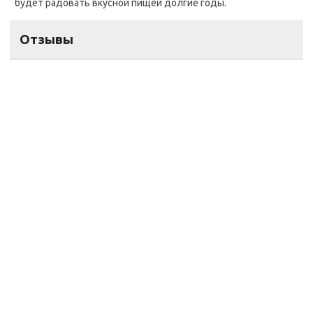
будет радовать вкусной пищей долгие годы.
Отзывы
pogrebokspb@yandex.ru