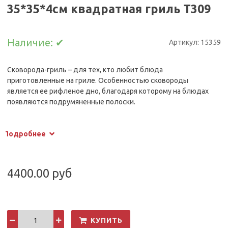
35*35*4см квадратная гриль Т309
Наличие:
✔
Артикул:
15359
Сковорода-гриль – для тех, кто любит блюда
приготовленные на гриле. Особенностью сковороды
является ее рифленое дно, благодаря которому на блюдах
появляются подрумяненные полоски.
Сковорода оснащена двумя литыми дужками, размер
сковороды 35*35 см.
Подробнее
4400.00 руб
КУПИТЬ