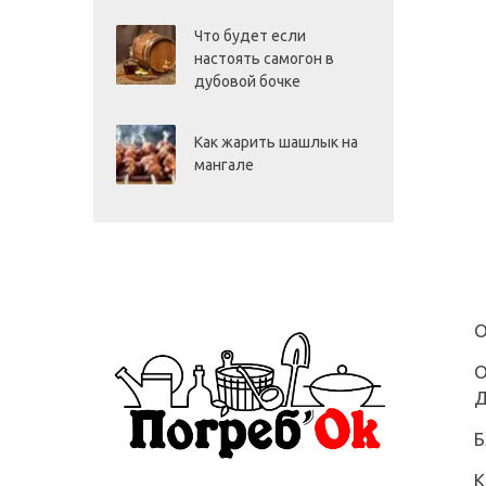
Что будет если
настоять самогон в
дубовой бочке
Как жарить шашлык на
мангале
О
О
Д
Б
К