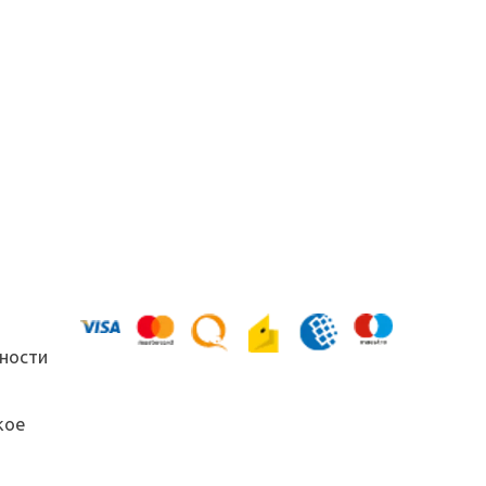
ности
кое