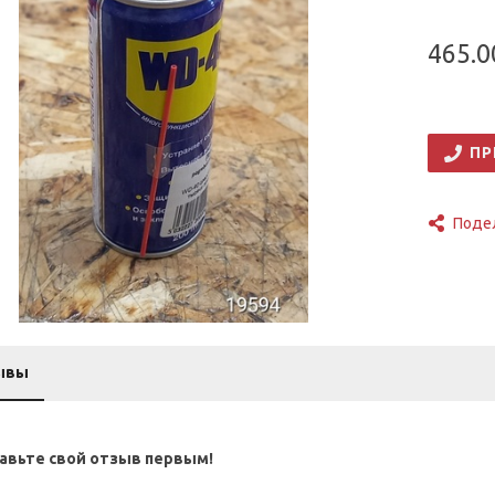
465.0
ПР
Поде
ывы
авьте свой отзыв первым!