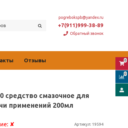
pogrebokspb@yandex.ru
+7(911)999-38-89
Обратный звонок
такты
Отзывы
0
0
0 средство смазочное для
чи применений 200мл
ие:
✘
Артикул:
19594