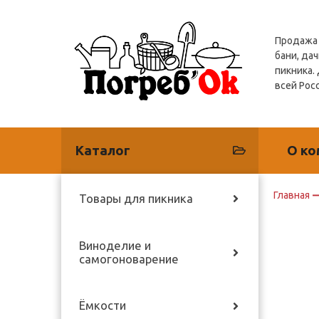
Продажа 
бани, дач
пикника.
всей Рос
Каталог
О ко
Главная
Товары для пикника
Виноделие и
самогоноварение
Ёмкости