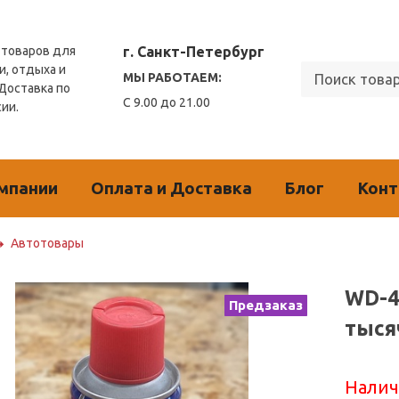
г. Санкт-Петербург
товаров для
и, отдыха и
МЫ РАБОТАЕМ:
 Доставка по
С 9.00 до 21.00
сии.
мпании
Оплата и Доставка
Блог
Кон
Автотовары
WD-4
Предзаказ
тыся
Налич