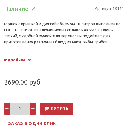
Наличие:
✔
Артикул:
13111
Горшок с крышкой и дужкой объемом 10 литров выполнен по
ГОСТ Р 5116-98 из алюминиевых сплавов АК5М2П. Очень
легкий, с удобной ручкой для переноса и подойдет для
приготовления различных блюд из мяса, рыбы, грибов,
овощей. Вы с легкостью приготовите каши и супы, Горшок
обладает хорошей теплопроводностью. За счет повышенной
Подробнее
толщины стенок идет равномерное распределение
температуры по всей поверхности.
2690.00 руб
КУПИТЬ
ЗАКАЗ В ОДИН КЛИК