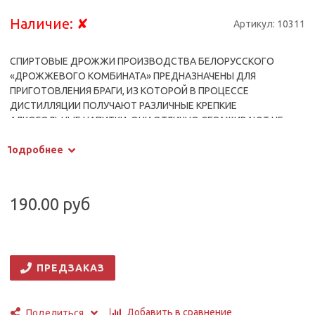
Наличие:
✘
Артикул:
10311
СПИРТОВЫЕ ДРОЖЖИ ПРОИЗВОДСТВА БЕЛОРУССКОГО
«ДРОЖЖЕВОГО КОМБИНАТА» ПРЕДНАЗНАЧЕНЫ ДЛЯ
ПРИГОТОВЛЕНИЯ БРАГИ, ИЗ КОТОРОЙ В ПРОЦЕССЕ
ДИСТИЛЛЯЦИИ ПОЛУЧАЮТ РАЗЛИЧНЫЕ КРЕПКИЕ
АЛКОГОЛЬНЫЕ НАПИТКИ. ОНИ ОТЛИЧНО СБРАЖИВАЮТ НЕ
ТОЛЬКО САХАРОСОДЕРЖАЩЕЕ, НО ТАКЖЕ КРАХМАЛЬНОЕ
Подробнее
СЫРЬЕ. ЭТИ ДРОЖЖИ ОТЛИЧАЮТСЯ ВЫСОКОЙ
СПИРТОУСТОЙЧИВОСТЬЮ — ВЫДЕРЖИВАЮТ
КОНЦЕНТРАЦИЮ ЭТАНОЛА ДО 18%. ХАРАКТЕРНОЙ
ОСОБЕННОСТЬЮ БЕЛОРУССКИХ ДРОЖЖЕЙ ЯВЛЯЕТСЯ
190.00 руб
НИЗКОЕ ПЕНООБРАЗОВАНИЕ В ПРОЦЕССЕ СБРАЖИВАНИЯ
СУСЛА. ПЕРЕД ИСПОЛЬЗОВАНИЕМ ИХ НЕОБХОДИМО
ДОПОЛНИТЕЛЬНО АКТИВИРОВАТЬ ДЛЯ ПОВЫШЕНИЯ
ЭФФЕКТИВНОСТИ БРОЖЕНИЯ.
ПРЕДЗАКАЗ
Добавить в сравнение
Поделиться