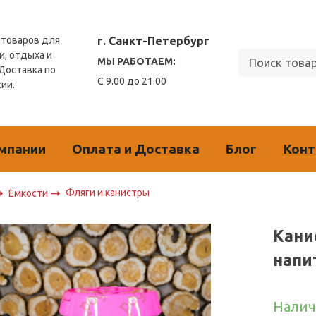
г. Санкт-Петербург
товаров для
и, отдыха и
МЫ РАБОТАЕМ:
 Доставка по
С 9.00 до 21.00
сии.
мпании
Оплата и Доставка
Блог
Кон
Фляги и канистры
Ёмкости
Кани
напи
Налич