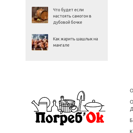
Что будет если
настоять самогон в
дубовой бочке
Как жарить шашлык на
мангале
О
О
Д
Б
К