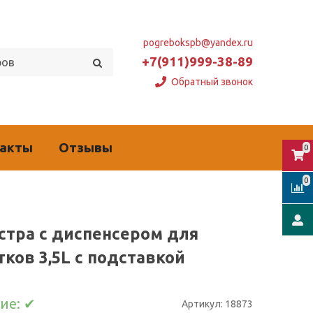
pogrebokspb@yandex.ru
+7(911)999-38-89
Обратный звонок
такты
Отзывы
0
0
стра с диспенсером для
тков 3,5L с подставкой
ие:
✔
Артикул:
18873