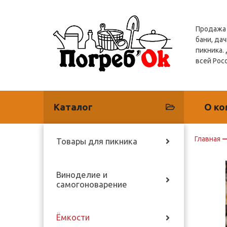
Продажа 
бани, дач
пикника.
всей Рос
Каталог
О ко
Главная
Товары для пикника
Виноделие и
самогоноварение
Ёмкости