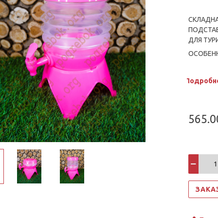
СКЛАДНА
ПОДСТАВ
ДЛЯ ТУР
ОСОБЕН
-БОЛЬША
ТРАНСПО
Подробн
-ВЫХОДН
ОБЪЕМ В
-ИДЕАЛЬ
565.0
КЕМПИНГ
-КОГДА 
СЛОЖИТЬ
МЕНЬШЕ 
ПЕРЕНОС
ЗАКА