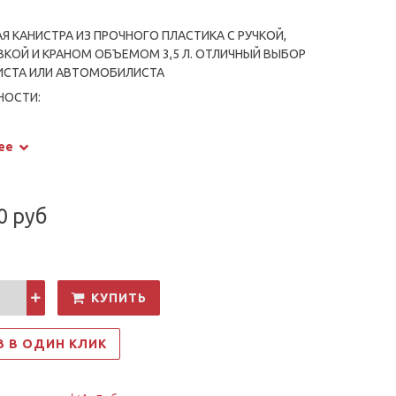
Я КАНИСТРА ИЗ ПРОЧНОГО ПЛАСТИКА С РУЧКОЙ,
КОЙ И КРАНОМ ОБЪЕМОМ 3,5 Л. ОТЛИЧНЫЙ ВЫБОР
ИСТА ИЛИ АВТОМОБИЛИСТА
НОСТИ:
Я ЕМКОСТЬ, ПОДХОДИТ ДЛЯ ХРАНЕНИЯ И
РТИРОВКИ ПИТЬЕВОЙ ВОДЫ.
ее
АЯ КОНСТРУКЦИЯ ПОМОЖЕТ ВАМ РЕГУЛИРОВАТЬ
ОДЫ, ЧТО ДЕЛАЕТ ЕЕ УДОБНОЙ В ИСПОЛЬЗОВАНИИ.
НО ПОДХОДИТ ДЛЯ САДА, ПЛЯЖА, ПИКНИКА,
0 руб
А, ПЕШИХ ПРОГУЛОК, ЕЗДЫ НА ВЕЛОСИПЕДЕ И Т. Д.
НЕ ИСПОЛЬЗУЕТЕ, ВЫ МОЖЕТЕ ЛЕГКО СЖАТЬ И
 КАНИСТРУ ДЛЯ ВОДЫ, ЧТОБЫ ОНА ЗАНИМАЛА
МЕСТА, ЧТО ТАКЖЕ ДЕЛАЕТ ЕЕ УДОБНОЙ ДЛЯ
КУПИТЬ
КИ.
З В ОДИН КЛИК