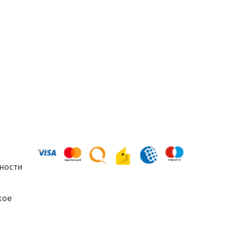
ности
кое