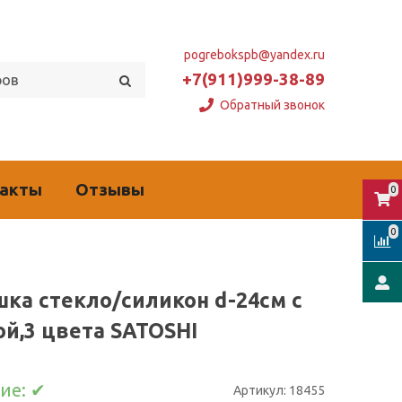
pogrebokspb@yandex.ru
+7(911)999-38-89
Обратный звонок
такты
Отзывы
0
0
ка стекло/силикон d-24см с
ой,3 цвета SATOSHI
ие:
✔
Артикул:
18455