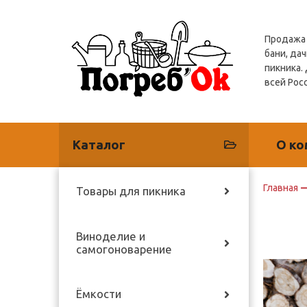
Продажа 
бани, дач
пикника.
всей Рос
Каталог
О ко
Главная
Товары для пикника
Виноделие и
самогоноварение
Ёмкости