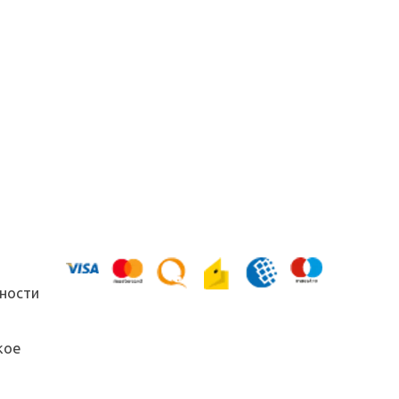
ности
кое