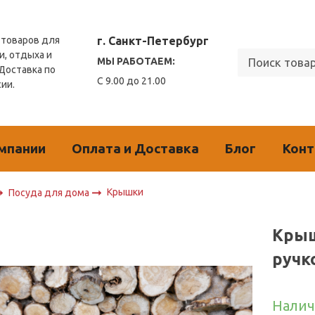
г. Санкт-Петербург
товаров для
и, отдыха и
МЫ РАБОТАЕМ:
 Доставка по
С 9.00 до 21.00
сии.
мпании
Оплата и Доставка
Блог
Кон
Крышки
Посуда для дома
Крыш
ручк
Налич