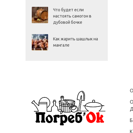
Что будет если
настоять самогон в
дубовой бочке
Как жарить шашлык на
мангале
О
О
Д
Б
К