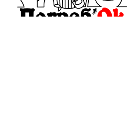
pogrebokspb@yandex.ru
+7(911)999-38-89
Обратный звонок
О компании
Политика
конфиденциальности
Оплата и Доставка
и оферта
Блог
Пользовательское
соглашение
Контакты
Условия обмена и
Отзывы
возврата
Контакты