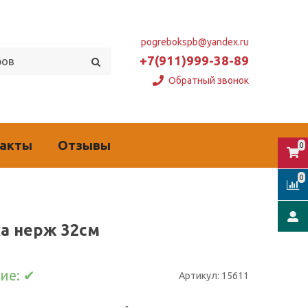
pogrebokspb@yandex.ru
+7(911)999-38-89
Обратный звонок
такты
Отзывы
0
0
а нерж 32см
ие:
✔
Артикул:
15611