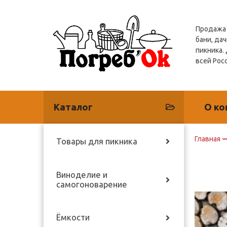
Продажа 
бани, дач
пикника.
всей Рос
Каталог
О ко
Главная
Товары для пикника
Виноделие и
самогоноварение
Ёмкости