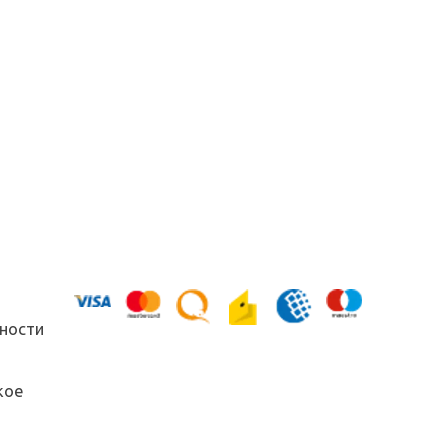
ности
кое