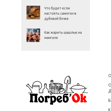
Что будет если
настоять самогон в
дубовой бочке
Как жарить шашлык на
мангале
О
О
Д
Б
К