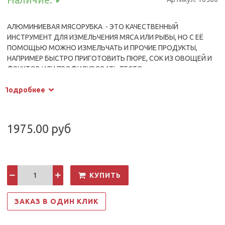
АЛЮМИНИЕВАЯ МЯСОРУБКА - ЭТО КАЧЕСТВЕННЫЙ
ИНСТРУМЕНТ ДЛЯ ИЗМЕЛЬЧЕНИЯ МЯСА ИЛИ РЫБЫ, НО С ЕЁ
ПОМОЩЬЮ МОЖНО ИЗМЕЛЬЧАТЬ И ПРОЧИЕ ПРОДУКТЫ,
НАПРИМЕР БЫСТРО ПРИГОТОВИТЬ ПЮРЕ, СОК ИЗ ОВОЩЕЙ И
ФРУКТОВ ИЛИ ПРОФИЛИРОВАТЬ ТЕСТО.
КАЗАЛОСЬ БЫ СПРОС НА ТАКИЕ МЯСОРУБКУ ДОЛЖЕН
Подробнее
УТИХНУТЬ, НО НЕ ТУТ ТО БЫЛО. ПРИОБРЕСТИ АЛЮМИНИЕВУЮ
МЯСОРУБКУ ЖЕЛАЮТ И ТЕ КТО НЕ ГОТОВИТ В БОЛЬШИХ
КОЛИЧЕСТВАХ И МОЛОДЫЕ СЕМЬИ, ЧЕЙ БЮДЖЕТ ОГРАНИЧЕН
И ТЕ, КТО НЕ ХОТЯТ МЕНЯТЬ СВОЙ БЫТ И СЛИШКОМ УЖ ЕГО
1975.00 руб
"ОСОВРЕМЕНИВАТЬ". ДАННАЯ МЯСОРУБКА НАДЕЖНО
ФИКСИРУЕТСЯ С ПОВЕРХНОСТЬЮ (СТРУБЦИНА). БЛАГОДАРЯ
КАЧЕСТВЕННОМУ МАТЕРИАЛУ, ИЗ КОТОРОГО ВЫПОЛНЕН
КОРПУС ПРИБОРА, МЯСОРУБКА СЛУЖИТ ДОЛГИЕ ГОДЫ,
КУПИТЬ
ПОМОГАЯ ХОЗЯЙКАМ ГОТОВИТЬ САМЫЕ РАЗНООБРАЗНЫЕ
БЛЮДА
ЗАКАЗ В ОДИН КЛИК