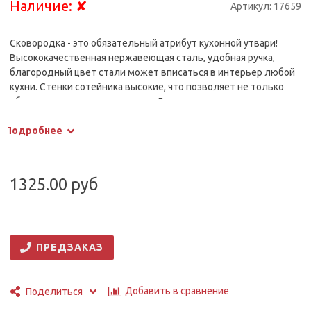
Наличие:
✘
Артикул:
17659
Сковородка - это обязательный атрибут кухонной утвари!
Высококачественная нержавеющая сталь, удобная ручка,
благородный цвет стали может вписаться в интерьер любой
кухни. Стенки сотейника высокие, что позволяет не только
обжаривать пищу, но и тушить. Дно сковороды сделано по
технологии трехслойного сэндвича, что позволяет ей
Подробнее
равномерно нагреваться. Также, благодаря такой технологии,
сковороду можно использовать на всех типах плит, в том
числе и индукционных.
1325.00 руб
ПРЕДЗАКАЗ
Добавить в сравнение
Поделиться