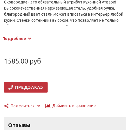
Сковородка - это обязательный атрибут кухонной утвари!
Высококачественная нержавеющая сталь, удобная ручка,
благородный цвет стали может вписаться в интерьер любой
кухни. Стенки сотейника высокие, что позволяет не только
обжаривать пищу, но и тушить. Дно сковороды сделано по
технологии трехслойного сэндвича, что позволяет ей
Подробнее
равномерно нагреваться. Также, благодаря такой технологии,
сковороду можно использовать на всех типах плит, в том
числе и индукционных.
1585.00 руб
ПРЕДЗАКАЗ
Добавить в сравнение
Поделиться
Отзывы