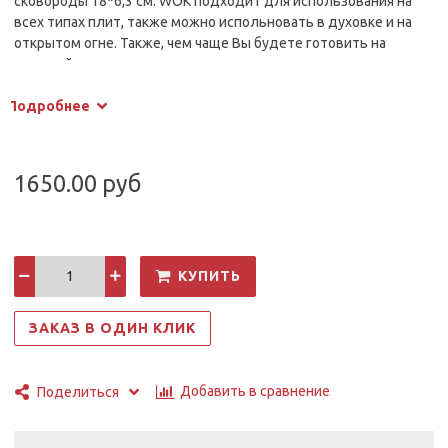
сковороды 18*6,3 см. WOK подходит для использования на
всех типах плит, также можно испольновать в духовке и на
открытом огне. Также, чем чаще Вы будете готовить на
чугунной сковороде, тем лучше ее качества.
Чугун является экологически чистым материалом. Пища
Подробнее
приготовленная в чугунной посуде будет вкуснее и
ароматнее, а также сохранит все полезные свойства
продуктов. Поверхность посуды устойчива к высоким
температурам. Чугунная посуда медленно и равномерно
1650.00 руб
нагревается, а также долго сохраняет тепло.
КУПИТЬ
ЗАКАЗ В ОДИН КЛИК
Добавить в сравнение
Поделиться