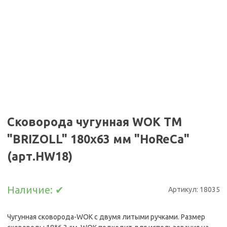
Сковорода чугунная WOK ТМ
"BRIZOLL" 180х63 мм "HoReCa"
(арт.НW18)
Наличие:
✔
Артикул:
18035
Чугунная сковорода-WOK с двумя литыми ручками. Размер