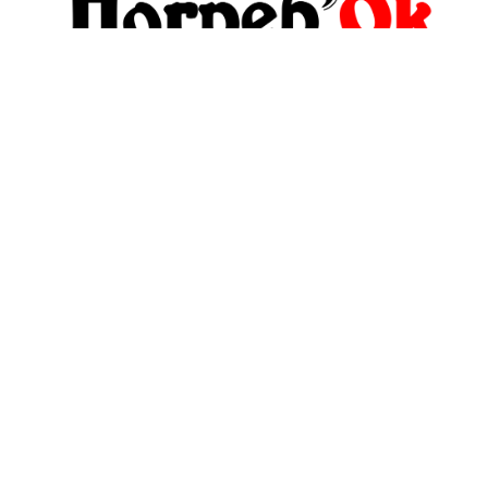
pogrebokspb@yandex.ru
+7(911)999-38-89
Обратный звонок
О компании
Политика
конфиденциальности
Оплата и Доставка
и оферта
Блог
Пользовательское
соглашение
Контакты
Условия обмена и
Отзывы
возврата
Контакты