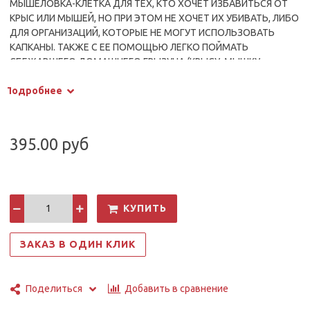
МЫШЕЛОВКА-КЛЕТКА ДЛЯ ТЕХ, КТО ХОЧЕТ ИЗБАВИТЬСЯ ОТ
КРЫС ИЛИ МЫШЕЙ, НО ПРИ ЭТОМ НЕ ХОЧЕТ ИХ УБИВАТЬ, ЛИБО
ДЛЯ ОРГАНИЗАЦИЙ, КОТОРЫЕ НЕ МОГУТ ИСПОЛЬЗОВАТЬ
КАПКАНЫ. ТАКЖЕ С ЕЕ ПОМОЩЬЮ ЛЕГКО ПОЙМАТЬ
СБЕЖАВШЕГО ДОМАШНЕГО ГРЫЗУНА (КРЫСУ, МЫШКУ,
ШИНШИЛЛУ, ХОМЯЧКА).
КОНСТРУКЦИЯ КЛЕТКИ ПРОСТАЯ: НА
Подробнее
ДЕРЕВЯННОЙ ПОДЛОЖКЕ РАСПОЛОЖЕНА ПРОВОЛОЧНАЯ
КЛЕТКА С ДВЕРКОЙ. ДВЕРКА ЗАКРЫВАЕТСЯ, КОГДА ГРЫЗУН
ПОПАДАЕТ В КЛЕТКУ. ЛОВУШКА ЗАКРЫВАЕТСЯ ДВЕРКОЙ ПОД
ДЕЙСТВИЕМ МОЩНОЙ ПРУЖИНЫ.
ТАКАЯ ЛОВУШКА НЕ
395.00 руб
ВРЕДИТ ПОЙМАННОМУ ЖИВОТНОМУ, НО И ВЫЙТИ ОНО УЖЕ
НЕ МОЖЕТ.
КУПИТЬ
ЗАКАЗ В ОДИН КЛИК
Добавить в сравнение
Поделиться