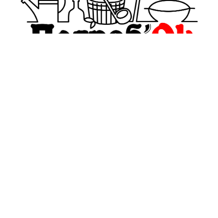
pogrebokspb@yandex.ru
+7(911)999-38-89
Обратный звонок
О компании
Политика
конфиденциальности
Оплата и Доставка
и оферта
Блог
Пользовательское
соглашение
Контакты
Условия обмена и
Отзывы
возврата