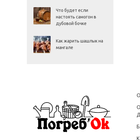
Что будет если
настоять самогон в
дубовой бочке
Как жарить шашлык на
мангале
О
О
Д
Б
К