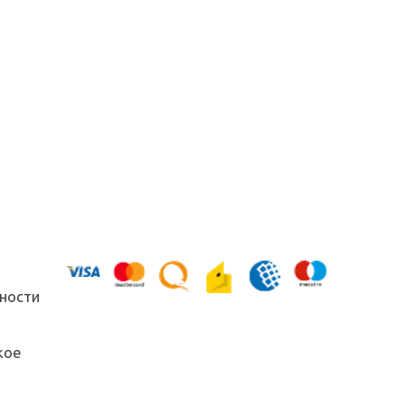
ности
кое