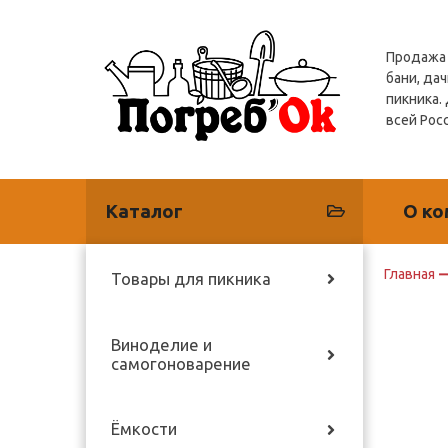
Продажа 
бани, дач
пикника.
всей Рос
Каталог
О ко
Главная
Товары для пикника
Виноделие и
самогоноварение
Ёмкости