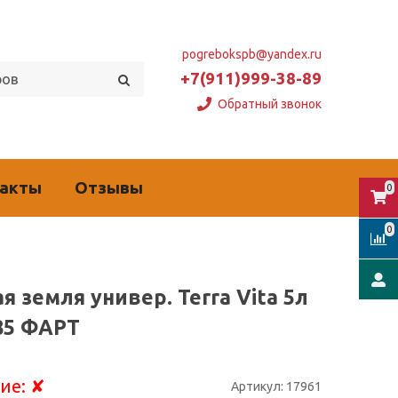
pogrebokspb@yandex.ru
+7(911)999-38-89
Обратный звонок
такты
Отзывы
0
0
я земля универ. Terra Vita 5л
385 ФАРТ
ие:
✘
Артикул:
17961