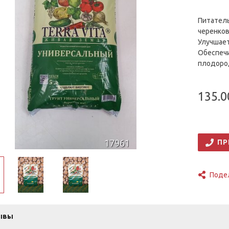
Питатель
черенков
Улучшает
Обеспечи
плодород
135.0
ПР
Поде
ывы