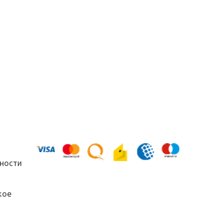
ности
кое