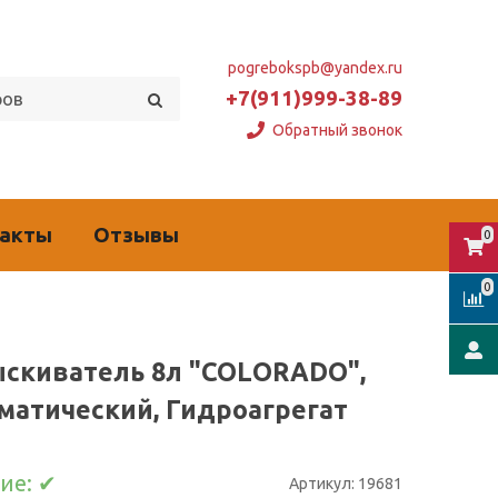
pogrebokspb@yandex.ru
+7(911)999-38-89
Обратный звонок
такты
Отзывы
0
0
скиватель 8л "COLORADO",
матический, Гидроагрегат
ие:
✔
Артикул:
19681