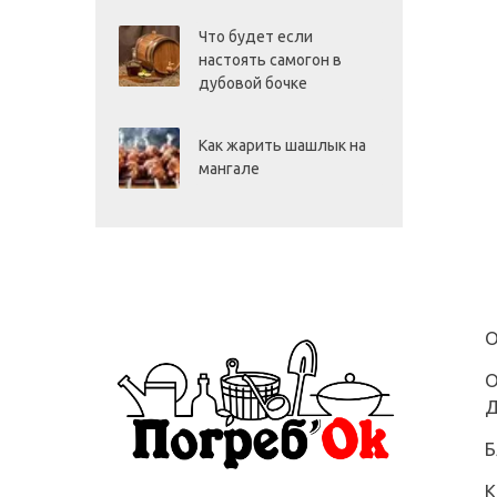
Что будет если
настоять самогон в
дубовой бочке
Как жарить шашлык на
мангале
О
О
Д
Б
К