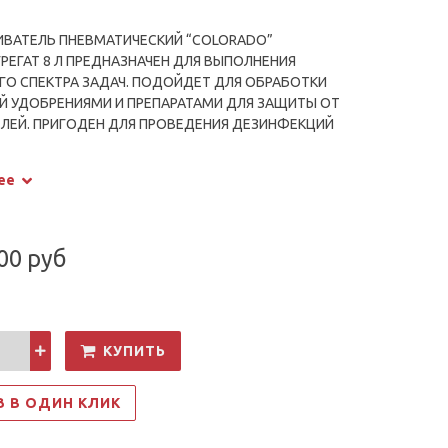
ВАТЕЛЬ ПНЕВМАТИЧЕСКИЙ “COLORADO”
РЕГАТ 8 Л ПРЕДНАЗНАЧЕН ДЛЯ ВЫПОЛНЕНИЯ
О СПЕКТРА ЗАДАЧ. ПОДОЙДЕТ ДЛЯ ОБРАБОТКИ
Й УДОБРЕНИЯМИ И ПРЕПАРАТАМИ ДЛЯ ЗАЩИТЫ ОТ
ЛЕЙ. ПРИГОДЕН ДЛЯ ПРОВЕДЕНИЯ ДЕЗИНФЕКЦИЙ
 НЕЖИЛЫХ ПОМЕЩЕНИЙ, А ТАКЖЕ ДЛЯ МЫТЬЯ ОКОН
Х ПОВЕРХНОСТЕЙ. РЕГУЛИРУЕМАЯ ФОРСУНКА
ее
ИТ ПОДОБРАТЬ ОПТИМАЛЬНУЮ СТРУЮ ДЛЯ
НИЯ ЛЮБЫХ ЗАДАЧ.
00 руб
КУПИТЬ
З В ОДИН КЛИК