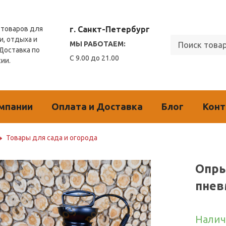
г. Санкт-Петербург
товаров для
и, отдыха и
МЫ РАБОТАЕМ:
 Доставка по
С 9.00 до 21.00
сии.
мпании
Оплата и Доставка
Блог
Кон
Товары для сада и огорода
Опры
пнев
Налич