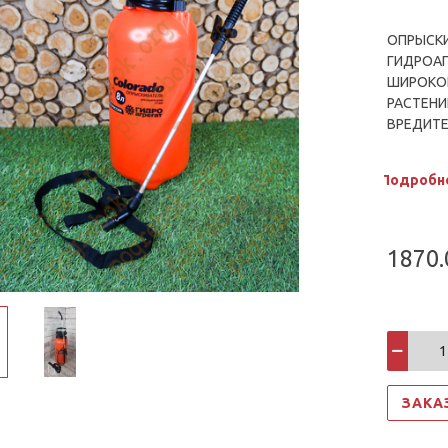
ОПРЫСКИ
ГИДРОАГ
ШИРОКОГ
РАСТЕНИ
ВРЕДИТЕ
ЖИЛЫХ И
И ДРУГИ
Подробн
ПОЗВОЛ
ВЫПОЛНЕ
1870.
ЗАКА