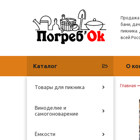
Продажа 
бани, дач
пикника.
всей Рос
Каталог
О ко
Главная
Товары для пикника
Виноделие и
самогоноварение
Ёмкости