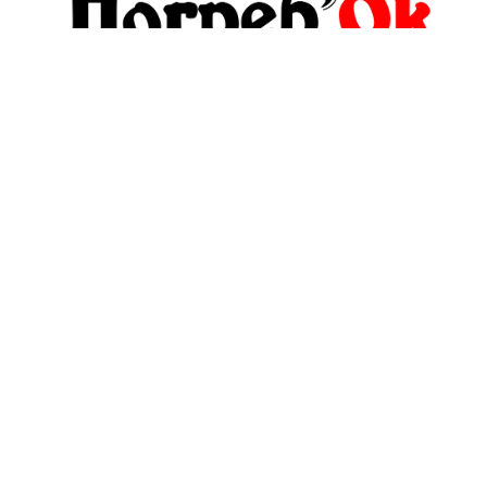
pogrebokspb@yandex.ru
+7(911)999-38-89
Обратный звонок
О компании
Политика
конфиденциальности
Оплата и Доставка
и оферта
Блог
Пользовательское
соглашение
Контакты
Условия обмена и
Отзывы
возврата
Контакты