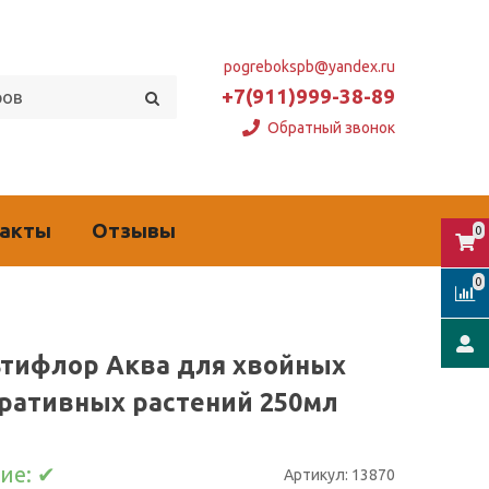
pogrebokspb@yandex.ru
+7(911)999-38-89
Обратный звонок
такты
Отзывы
0
0
тифлор Аква для хвойных
ративных растений 250мл
ие:
✔
Артикул:
13870