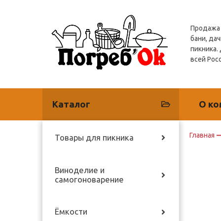
Продажа 
бани, дач
пикника.
всей Рос
Каталог
О ко
Главная
Товары для пикника
Виноделие и
самогоноварение
Ёмкости