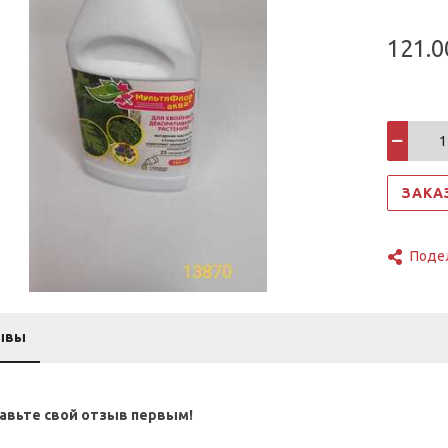
121.0
ЗАКА
Поде
ывы
авьте свой отзыв первым!