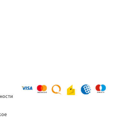
ности
кое