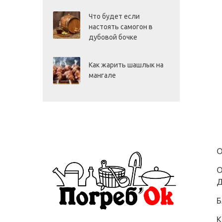
Что будет если
настоять самогон в
дубовой бочке
Как жарить шашлык на
мангале
О
О
Д
Б
К