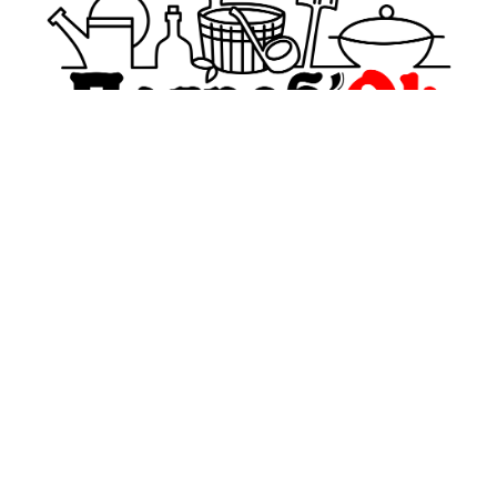
pogrebokspb@yandex.ru
+7(911)999-38-89
Обратный звонок
О компании
Политика
конфиденциальности
Оплата и Доставка
и оферта
Блог
Пользовательское
соглашение
Контакты
Условия обмена и
Отзывы
возврата