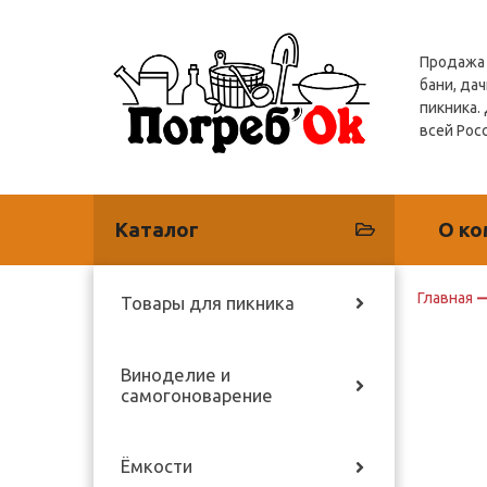
Продажа 
бани, дач
пикника.
всей Рос
Каталог
О ко
Главная
Товары для пикника
Виноделие и
самогоноварение
Ёмкости