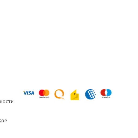
ности
кое