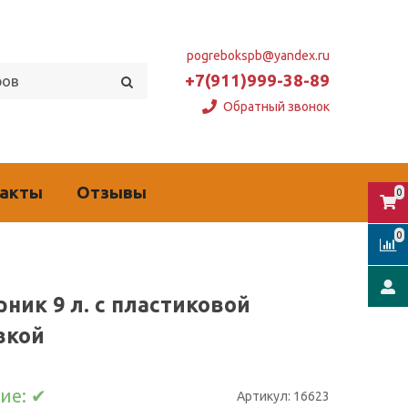
pogrebokspb@yandex.ru
+7(911)999-38-89
Обратный звонок
такты
Отзывы
0
0
рник 9 л. с пластиковой
вкой
ие:
✔
Артикул:
16623