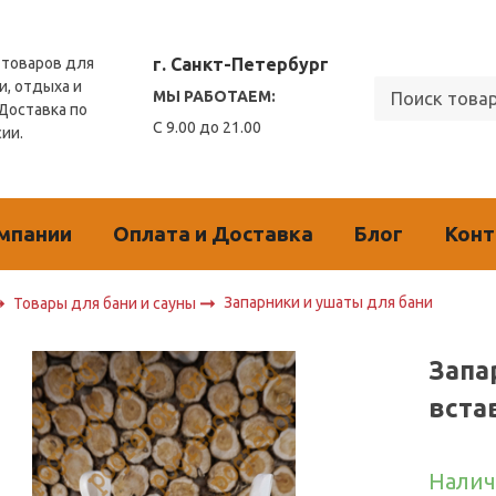
г. Санкт-Петербург
товаров для
и, отдыха и
МЫ РАБОТАЕМ:
 Доставка по
С 9.00 до 21.00
сии.
мпании
Оплата и Доставка
Блог
Кон
Запарники и ушаты для бани
Товары для бани и сауны
Запа
вста
Налич