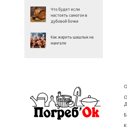
Что будет если
настоять самогон в
дубовой бочке
Как жарить шашлык на
мангале
О
О
Д
Б
К